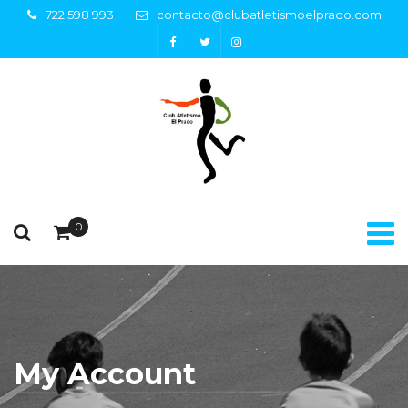
722 598 993
contacto@clubatletismoelprado.com
0
My Account